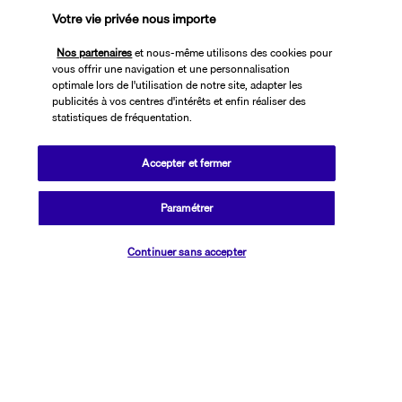
Votre vie privée nous importe
Nous espérons que vous avez apprécié votre aventure à travers 
l'île émeraude
Nos partenaires
et nous-même utilisons des cookies pour
vous offrir une navigation et une personnalisation
optimale lors de l'utilisation de notre site, adapter les
Vos hébergements
publicités à vos centres d'intérêts et enfin réaliser des
statistiques de fréquentation.
Durant votre circuit vous serez logés 3 nuits à Dublin (2 nuits au 
Accepter et fermer
début de circuit et une autre à la fin), 2 nuits à Cork puis 2 nuits à 
Killarney dans des hôtels 3* ou 4* (normes locales) cités ou 
Paramétrer
similaires : 
Vérifier les disponibilités
Dublin : 
Belvedere Hotel Dublin 3* ou similaire 
Continuer sans accepter
Cork : 
The Adress Hotel Cork 4* ou similaire 
Killarney : 
Dromhall hotel 4* ou similaire 
BON A SAVOIR