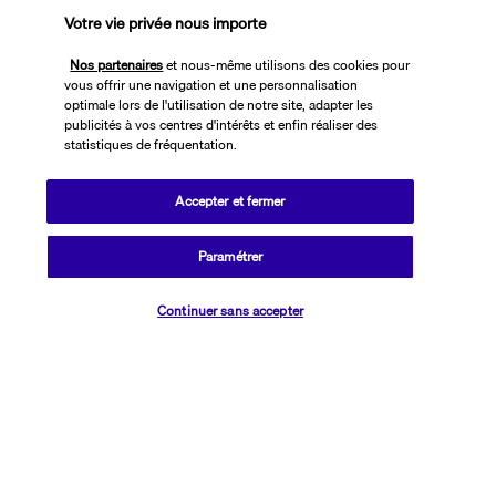
Votre vie privée nous importe
Nous espérons que vous avez apprécié votre aventure à travers 
l'île émeraude
Nos partenaires
et nous-même utilisons des cookies pour
vous offrir une navigation et une personnalisation
optimale lors de l'utilisation de notre site, adapter les
Vos hébergements
publicités à vos centres d'intérêts et enfin réaliser des
statistiques de fréquentation.
Durant votre circuit vous serez logés 3 nuits à Dublin (2 nuits au 
Accepter et fermer
début de circuit et une autre à la fin), 2 nuits à Cork puis 2 nuits à 
Killarney dans des hôtels 3* ou 4* (normes locales) cités ou 
Paramétrer
similaires : 
Vérifier les disponibilités
Dublin : 
Belvedere Hotel Dublin 3* ou similaire 
Continuer sans accepter
Cork : 
The Adress Hotel Cork 4* ou similaire 
Killarney : 
Dromhall hotel 4* ou similaire 
BON A SAVOIR