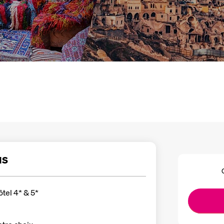
us
tel 4* & 5*