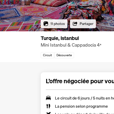
11 photos
Partager
Turquie, Istanbul
Mini Istanbul & Cappadocia
4
*
Circuit
Découverte
L’offre négociée pour vo
Le
circuit de 6 jours / 5 nuits
en hô
La
pension selon programme