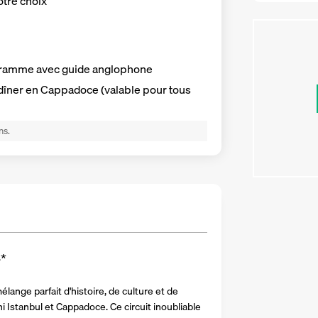
otre choix
ogramme
avec guide anglophone
 dîner en Cappadoce (valable pour tous
ns.
4
*
ange parfait d'histoire, de culture et de 
i Istanbul et Cappadoce. Ce circuit inoubliable 