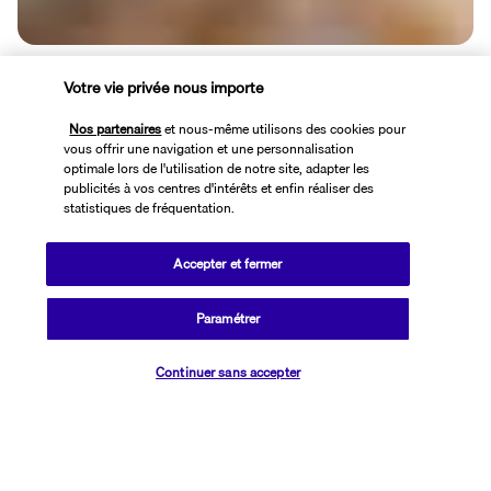
Ouvert jusque tard dans la nuit, le bar du salon est une halte 
Votre vie privée nous importe
relaxante qui plaît pour son ambiance feutrée. Dans le confort des 
fauteuils, partagez des moments agréables avec vos proches 
Nos partenaires
et nous-même utilisons des cookies pour
autour d'un verre.
vous offrir une navigation et une personnalisation
optimale lors de l'utilisation de notre site, adapter les
Plus de détails
publicités à vos centres d'intérêts et enfin réaliser des
statistiques de fréquentation.
Activités & Lifestyle
Accepter et fermer
Paramétrer
Trois piscines, un casino, une discothèque ainsi que de 
Vérifier les disponibilités
nombreuses activités de détente et de loisirs vous attendent au 
Continuer sans accepter
sein du Riadh Palms.
Étendue à l'ombre des palmiers, la grande piscine extérieure est 
enjambée par deux magnifiques ponts qui rejoignent un îlot érigé 
en son milieu. Le bassin pour les enfants est séparé. Près du spa, 