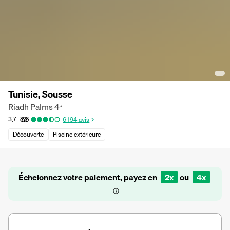
Tunisie, Sousse
Riadh Palms
4
*
3,7
6 194
avis
Découverte
Piscine extérieure
Échelonnez votre paiement, payez en
2x
ou
4x