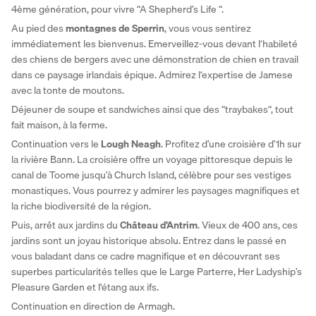
4ème génération, pour vivre “A Shepherd’s Life “. 
Au pied des 
montagnes de Sperrin
, vous vous sentirez 
immédiatement les bienvenus. Emerveillez-vous devant l‘habileté 
des chiens de bergers avec une démonstration de chien en travail 
dans ce paysage irlandais épique. Admirez l‘expertise de Jamese 
avec la tonte de moutons. 
Déjeuner de soupe et sandwiches ainsi que des “traybakes“, tout 
fait maison, à la ferme. 
Continuation vers le
 Lough Neagh
. Profitez d’une croisière d’1h sur 
la rivière Bann. La croisière offre un voyage pittoresque depuis le 
canal de Toome jusqu’à Church Island, célèbre pour ses vestiges 
monastiques. Vous pourrez y admirer les paysages magnifiques et 
la riche biodiversité de la région. 
Puis, arrêt aux jardins du 
Château d’Antrim
. Vieux de 400 ans, ces 
jardins sont un joyau historique absolu. Entrez dans le passé en 
vous baladant dans ce cadre magnifique et en découvrant ses 
superbes particularités telles que le Large Parterre, Her Ladyship’s 
Pleasure Garden et l'étang aux ifs. 
Continuation en direction de Armagh. 