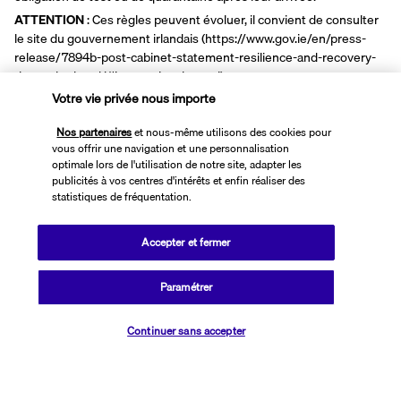
ATTENTION
: Ces règles peuvent évoluer, il convient de consulter
le site du gouvernement irlandais (https://www.gov.ie/en/press-
release/7894b-post-cabinet-statement-resilience-and-recovery-
the-path-ahead/#international-travel).
Votre vie privée nous importe
En cas de besoin, il convient de se reporter à la rubrique « Contacts
utiles pour un déplacement en Irlande » ci-dessous.
Nos partenaires
et nous-même utilisons des cookies pour
A. Restrictions sanitaires sur le sol Irlandais
vous offrir une navigation et une personnalisation
La plupart des restrictions liées à la Covid-19 ont été levées en
optimale lors de l'utilisation de notre site, adapter les
publicités à vos centres d'intérêts et enfin réaliser des
Irlande et ont été remplacées par des recommandations de santé
statistiques de fréquentation.
publique :
l’obligation de porter un masque dans les lieux publics est
Accepter et fermer
supprimée et remplacée par une simple recommandation de
porter un masque dans les transports publics et dans les
établissements de soins de santé ;
Paramétrer
Les tests PCR ne sont recommandés que pour certaines
Vérifier les disponibilités
personnes symptomatiques, notamment les personnes âgées
Continuer sans accepter
de plus de 55 ans, celles qui présentent une pathologie à haut
risque et celles qui sont immunodéprimées. Pour toutes les
autres personnes, il est recommandé de s’auto-isoler jusqu’à 48
heures après la disparition des symptômes, sans obligation