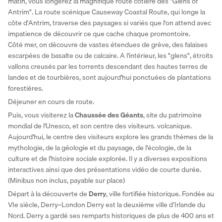
matin, vous longerez la magnifique route côtière des "Glens of 
Antrim". La route scénique Causeway Coastal Route, qui longe la 
côte d'Antrim, traverse des paysages si variés que l'on attend avec 
impatience de découvrir ce que cache chaque promontoire. 
Côté mer, on découvre de vastes étendues de grève, des falaises 
escarpées de basalte ou de calcaire. A l'intérieur, les "glens", étroits 
vallons creusés par les torrents descendant des hautes terres de 
landes et de tourbières, sont aujourd'hui ponctuées de plantations 
forestières. 
Déjeuner en cours de route. 
Puis, vous visiterez la 
Chaussée des Géants
, site du patrimoine 
mondial de l'Unesco, et son centre des visiteurs. volcanique. 
Aujourd'hui, le centre des visiteurs explore les grands thèmes de la 
mythologie, de la géologie et du paysage, de l'écologie, de la 
culture et de l'histoire sociale explorée. Il y a diverses expositions 
interactives ainsi que des présentations vidéo de courte durée. 
(Minibus non inclus, payable sur place)
Départ à la découverte de 
Derry
, ville fortifiée historique. Fondée au 
VIe siècle, Derry~London Derry est la deuxième ville d’Irlande du 
Nord. Derry a gardé ses remparts historiques de plus de 400 ans et 