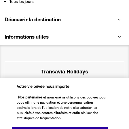
Tous les jours
Découvrir la destination
Informations utiles
Transavia Holidays
Noté
4,4
/ 5
Votre vie privée nous importe
Nos partenaires
et nous-même utilisons des cookies pour
vous offrir une navigation et une personnalisation
Basé sur
2 615
avis
optimale lors de l'utilisation de notre site, adapter les
publicités à vos centres d'intérêts et enfin réaliser des
statistiques de fréquentation.