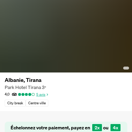
Albanie, Tirana
Park Hotel Tirana
3
*
4,0
5
avis
City break
Centre ville
Échelonnez votre paiement, payez en
2x
ou
4x