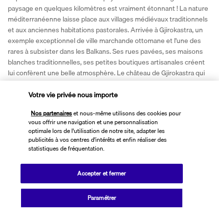
paysage en quelques kilomètres est vraiment étonnant ! La nature 
méditerranéenne laisse place aux villages médiévaux traditionnels 
et aux anciennes habitations pastorales. Arrivée à Gjirokastra, un 
exemple exceptionnel de ville marchande ottomane et l'une des 
rares à subsister dans les Balkans. Ses rues pavées, ses maisons 
blanches traditionnelles, ses petites boutiques artisanales créent 
lui confèrent une belle atmosphère. Le château de Gjirokastra qui 
surplombe la ville est l’un des plus grands des Balkans. 
Votre vie privée nous importe
Nuit à Berat.
Nos partenaires
et nous-même utilisons des cookies pour
Jour 7 - Berat, Tirana
vous offrir une navigation et une personnalisation
optimale lors de l'utilisation de notre site, adapter les
publicités à vos centres d'intérêts et enfin réaliser des
statistiques de fréquentation.
Accepter et fermer
Paramétrer
Petit-déjeuner, repas et journée libres. 