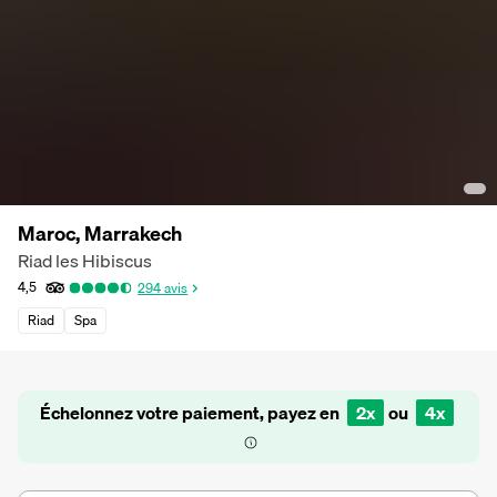
Maroc, Marrakech
Riad les Hibiscus
4,5
294
avis
Riad
Spa
Échelonnez votre paiement, payez en
2x
ou
4x