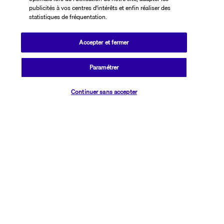
Bon à savoir
publicités à vos centres d'intérêts et enfin réaliser des
statistiques de fréquentation.
Découvrir la destination
Accepter et fermer
Informations utiles
Paramétrer
Vérifier les disponibilités
Continuer sans accepter
Transavia Holidays
Noté
4,4
/ 5
Basé sur
2 615
avis