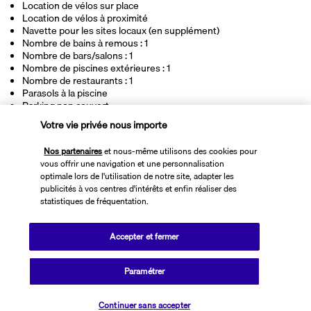
Location de vélos sur place
Location de vélos à proximité
Navette pour les sites locaux (en supplément)
Nombre de bains à remous : 1
Nombre de bars/salons : 1
Nombre de piscines extérieures : 1
Nombre de restaurants : 1
Parasols à la piscine
Parking non couvert
Parking sans voiturier (en supplément)
Votre vie privée nous importe
Plongée sur place
Réception ouverte 24 h/24
Nos partenaires
et nous-même utilisons des cookies pour
Sauna
vous offrir une navigation et une personnalisation
Service de garde d’enfants (en supplément)
optimale lors de l'utilisation de notre site, adapter les
Terrasse
publicités à vos centres d'intérêts et enfin réaliser des
Terrasse sur le toit
statistiques de fréquentation.
Transats de piscine
Accepter et fermer
Découvrir la destination
Paramétrer
Informations utiles
Continuer sans accepter