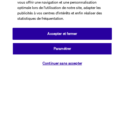
cadre somptueux.
vous offrir une navigation et une personnalisation
optimale lors de l'utilisation de notre site, adapter les
publicités à vos centres d'intérêts et enfin réaliser des
Plus de détails
statistiques de fréquentation.
Accepter et fermer
Découvrir la destination
Paramétrer
Informations utiles
Vérifier les disponibilités
Continuer sans accepter
Transavia Holidays
Noté
4,4
/ 5
Basé sur
2 619
avis