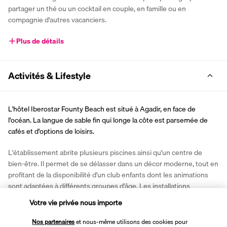
partager un thé ou un cocktail en couple, en famille ou en 
compagnie d'autres vacanciers.
Plus de détails
Activités & Lifestyle
L'hôtel Iberostar Founty Beach est situé à Agadir, en face de 
l'océan. La langue de sable fin qui longe la côte est parsemée de 
cafés et d'options de loisirs.
L'établissement abrite plusieurs piscines ainsi qu'un centre de 
bien-être. Il permet de se délasser dans un décor moderne, tout en 
profitant de la disponibilité d'un club enfants dont les animations 
sont adaptées à différents groupes d'âge. Les installations 
sportives donnent l'occasion de varier les activités tout au long de 
Votre vie privée nous importe
la journée. Pas moins de cinq parcours de golf sont présents aux 
alentours de l'hôtel, où partir à la conquête des greens dans un 
Nos partenaires
et nous-même utilisons des cookies pour