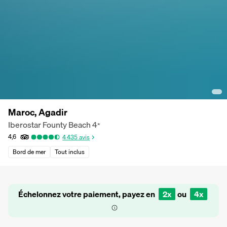
Maroc, Agadir
Iberostar Founty Beach
4
*
4,6
4 435
avis
Bord de mer
Tout inclus
Échelonnez votre paiement, payez en
2x
ou
4x