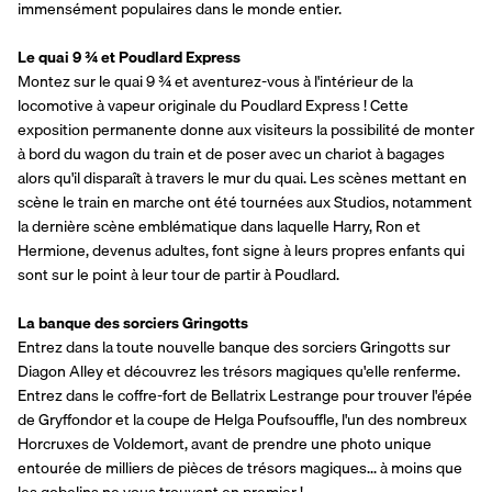
immensément populaires dans le monde entier.
Le quai 9 ¾ et Poudlard Express
Montez sur le quai 9 ¾ et aventurez-vous à l'intérieur de la 
locomotive à vapeur originale du Poudlard Express ! Cette 
exposition permanente donne aux visiteurs la possibilité de monter 
à bord du wagon du train et de poser avec un chariot à bagages 
alors qu'il disparaît à travers le mur du quai. Les scènes mettant en 
scène le train en marche ont été tournées aux Studios, notamment 
la dernière scène emblématique dans laquelle Harry, Ron et 
Hermione, devenus adultes, font signe à leurs propres enfants qui 
sont sur le point à leur tour de partir à Poudlard.
La banque des sorciers Gringotts
Entrez dans la toute nouvelle banque des sorciers Gringotts sur 
Diagon Alley et découvrez les trésors magiques qu'elle renferme. 
Entrez dans le coffre-fort de Bellatrix Lestrange pour trouver l'épée 
de Gryffondor et la coupe de Helga Poufsouffle, l'un des nombreux 
Horcruxes de Voldemort, avant de prendre une photo unique 
entourée de milliers de pièces de trésors magiques... à moins que 
les gobelins ne vous trouvent en premier !