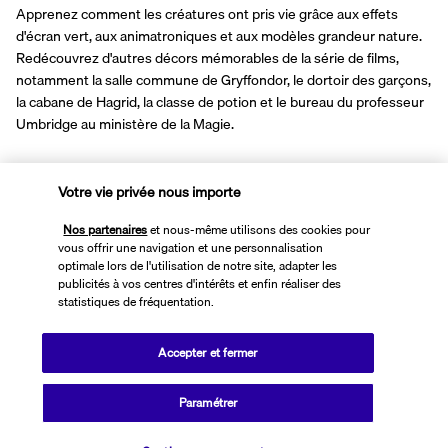
Apprenez comment les créatures ont pris vie grâce aux effets 
d'écran vert, aux animatroniques et aux modèles grandeur nature.
Redécouvrez d'autres décors mémorables de la série de films, 
notamment la salle commune de Gryffondor, le dortoir des garçons, 
la cabane de Hagrid, la classe de potion et le bureau du professeur 
Umbridge au ministère de la Magie.
Langues
ANGLAIS 
Votre vie privée nous importe
Des audioguides sont disponibles en option.
Nos partenaires
et nous-même utilisons des cookies pour
La visite des studios dure environ trois heures et l'excursion 
vous offrir une navigation et une personnalisation
entière avec les transferts environ sept heures.
optimale lors de l'utilisation de notre site, adapter les
publicités à vos centres d'intérêts et enfin réaliser des
Point de rendez vous : 
statistiques de fréquentation.
Arrêt de bus stop 1 - King's Cross and St Pancras 
ou 
Arrêt de bus 1, Bulleid Way, Victoria, London SW1W 9SR 
ou 
144 Marylebone Rd, London NW1 5PH – Près de la station Baker 
Accepter et fermer
Street
Le lieu de RDV définitif vous sera communiqué sur votre 
Paramétrer
document de voyage.
Le client doit se présenter au point de rencontre 15 minutes avant 