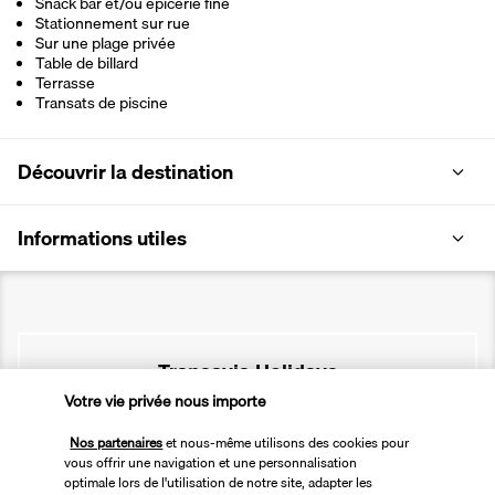
Snack bar et/ou épicerie fine
Stationnement sur rue
Sur une plage privée
Table de billard
Terrasse
Transats de piscine
Découvrir la destination
Informations utiles
Transavia Holidays
Votre vie privée nous importe
Noté
4,4
/ 5
Nos partenaires
et nous-même utilisons des cookies pour
vous offrir une navigation et une personnalisation
optimale lors de l'utilisation de notre site, adapter les