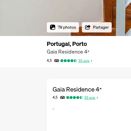
79 photos
Partager
Portugal, Porto
Gaia Residence
4
*
4,5
33
avis
Gaia Residence
4
*
4,5
33
avis
-