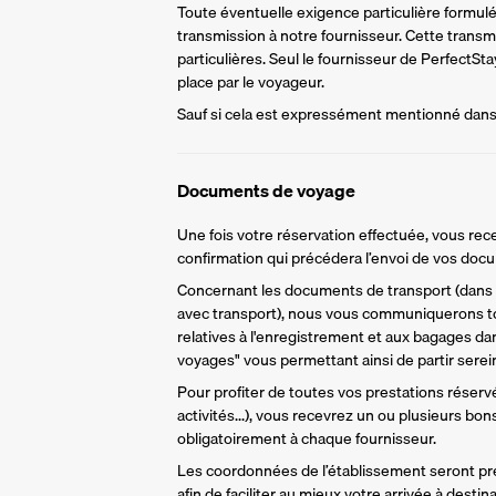
Toute éventuelle exigence particulière formulée 
transmission à notre fournisseur. Cette trans
particulières. Seul le fournisseur de PerfectS
place par le voyageur.
Sauf si cela est expressément mentionné dans l
Documents de voyage
Une fois votre réservation effectuée, vous rece
confirmation qui précédera l’envoi de vos do
Concernant les documents de transport (dans l
avec transport), nous vous communiquerons to
relatives à l'enregistrement et aux bagages da
voyages" vous permettant ainsi de partir sere
Pour profiter de toutes vos prestations réservée
activités...), vous recevrez un ou plusieurs bo
obligatoirement à chaque fournisseur.
Les coordonnées de l’établissement seront pr
afin de faciliter au mieux votre arrivée à destina