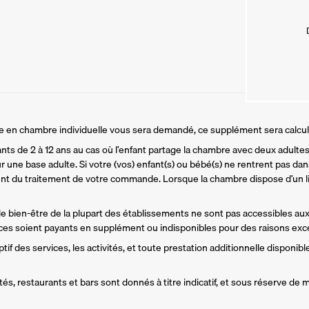
ire en chambre individuelle vous sera demandé, ce supplément sera calcu
ants de 2 à 12 ans au cas où l’enfant partage la chambre avec deux adultes.
r une base adulte. Si votre (vos) enfant(s) ou bébé(s) ne rentrent pas dans
t du traitement de votre commande. Lorsque la chambre dispose d’un li
 de bien-être de la plupart des établissements ne sont pas accessibles aux
es soient payants en supplément ou indisponibles pour des raisons exce
if des services, les activités, et toute prestation additionnelle disponible
és, restaurants et bars sont donnés à titre indicatif, et sous réserve de m