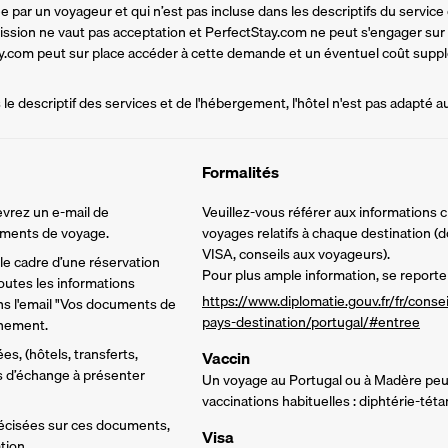
par un voyageur et qui n’est pas incluse dans les descriptifs du service d
mission ne vaut pas acceptation et PerfectStay.com ne peut s'engager sur
tay.com peut sur place accéder à cette demande et un éventuel coût supplé
e descriptif des services et de l'hébergement, l'hôtel n'est pas adapté a
Formalités
vrez un e-mail de 
Veuillez-vous référer aux informations 
cuments de voyage.
voyages relatifs à chaque destination (d
VISA, conseils aux voyageurs).
e cadre d’une réservation 
Pour plus ample information, se reporter
utes les informations 
https://www.diplomatie.gouv.fr/fr/conse
ns l'email "Vos documents de 
pays-destination/portugal/#entree
inement.
s, (hôtels, transferts, 
Vaccin
ns d’échange à présenter 
Un voyage au Portugal ou à Madère peut 
vaccinations habituelles : diphtérie-tét
écisées sur ces documents, 
Visa
tion.