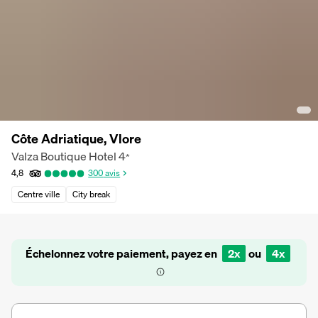
Côte Adriatique, Vlore
Valza Boutique Hotel
4
*
4,8
300
avis
Centre ville
City break
Échelonnez votre paiement, payez en
2x
ou
4x