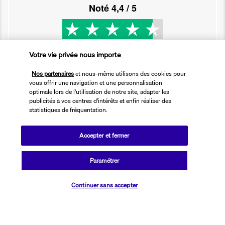
Noté
4,4
/ 5
Basé sur
2 616
avis
Votre vie privée nous importe
Nos partenaires
et nous-même utilisons des cookies pour
vous offrir une navigation et une personnalisation
optimale lors de l'utilisation de notre site, adapter les
publicités à vos centres d'intérêts et enfin réaliser des
statistiques de fréquentation.
Nos experts à votre écoute
01 76 24 06 05
Accepter et fermer
Réservations 7j/7 du lundi au vendredi de 10h à 20h. Le samedi et
Paramétrer
dimanche de 10h à 19h
Vérifier les disponibilités
(Prix d'un appel local)
Continuer sans accepter
Depuis l’étranger et les DROM-COM
+33 1 76 24 06 05
(Prix d’un appel international)