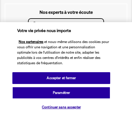
Nos experts à votre écoute
01 76 24 06 05
Votre vie privée nous importe
Réservations 7j/7 du lundi au vendredi de 10h à 20h. Le samedi et
Nos partenaires
et nous-même utilisons des cookies pour
dimanche de 10h à 19h
vous offrir une navigation et une personnalisation
(Prix d'un appel local)
optimale lors de l'utilisation de notre site, adapter les
publicités à vos centres d'intérêts et enfin réaliser des
Depuis l’étranger et les DROM-COM
statistiques de fréquentation.
+33 1 76 24 06 05
(Prix d’un appel international)
Accepter et fermer
Référence produit : 46357
Paramétrer
Vérifier les disponibilités
Continuer sans accepter