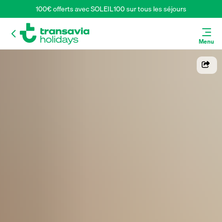
100€ offerts avec SOLEIL100 sur tous les séjours
Menu