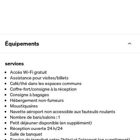
Équipements
services
Accès Wi-Fi gratuit
Assistance pour visites/billets
Café/thé dans les espaces communs
Coffre-fort/consigne à la réception
Consigne à bagages
Hébergement non-fumeurs
Moustiquaires
Navette aéroport non accessible aux fauteuils roulants
Nombre de bars/salons : 1
Petit déjeuner disponible (en supplément)
Réception ouverte 24 h/24
Salle de banquet
Service de transfert entre l’hôtel et l’aéroport (en supplément)