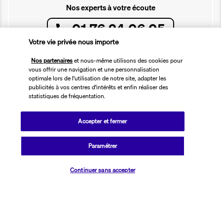
Nos experts à votre écoute
01 76 24 06 05
Votre vie privée nous importe
Réservations 7j/7 du lundi au vendredi de 10h à 20h. Le samedi et
dimanche de 10h à 19h
Nos partenaires
et nous-même utilisons des cookies pour
(Prix d'un appel local)
vous offrir une navigation et une personnalisation
optimale lors de l'utilisation de notre site, adapter les
publicités à vos centres d'intérêts et enfin réaliser des
Depuis l’étranger et les DROM-COM
statistiques de fréquentation.
+33 1 76 24 06 05
(Prix d’un appel international)
Accepter et fermer
Référence produit : 46517
Paramétrer
Vérifier les disponibilités
Continuer sans accepter
Que des avantages, chouette alors !