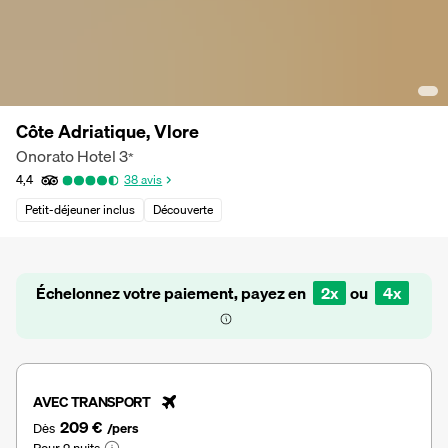
Côte Adriatique, Vlore
Onorato Hotel
3
*
4,4
38
avis
Petit-déjeuner inclus
Découverte
Échelonnez votre paiement, payez en
2x
ou
4x
AVEC TRANSPORT
209 €
Dès
/pers
Pour 2 nuits