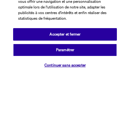
Nos experts à votre écoute
vous offrir une navigation et une personnalisation
optimale lors de l'utilisation de notre site, adapter les
01 76 24 06 05
publicités à vos centres d'intérêts et enfin réaliser des
statistiques de fréquentation.
Réservations 7j/7 du lundi au vendredi de 10h à 20h. Le samedi et
Accepter et fermer
dimanche de 10h à 19h
(Prix d'un appel local)
Paramétrer
Depuis l’étranger et les DROM-COM
Vérifier les disponibilités
+33 1 76 24 06 05
Continuer sans accepter
(Prix d’un appel international)
Référence produit : 465388
Que des avantages, chouette alors !