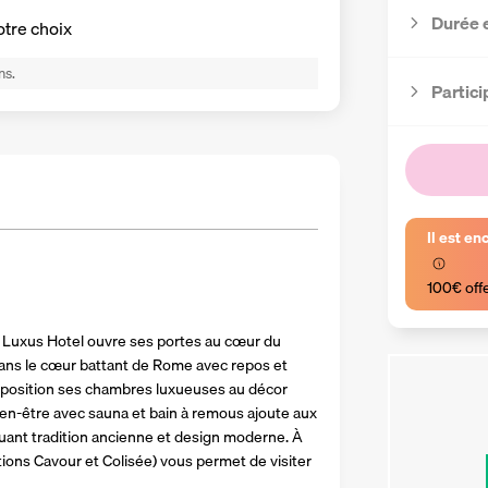
Durée 
otre choix
ns.
Partici
Il est en
100€ off
a Luxus Hotel ouvre ses portes au cœur du 
dans le cœur battant de Rome avec repos et 
sposition ses chambres luxueuses au décor 
bien-être avec sauna et bain à remous ajoute aux 
uant tradition ancienne et design moderne. À 
ations Cavour et Colisée) vous permet de visiter 