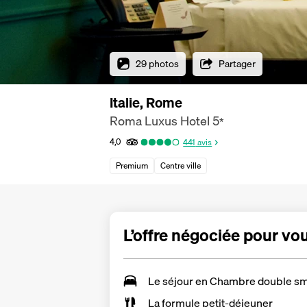
29 photos
Partager
Italie, Rome
Roma Luxus Hotel
5
*
4,0
441
avis
Premium
Centre ville
L’offre négociée pour vo
Le séjour en
Chambre double sm
La formule petit-déjeuner