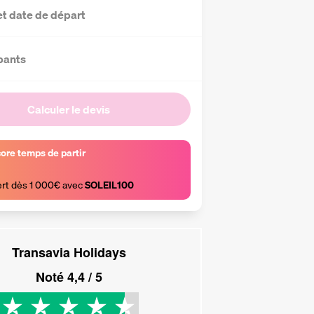
et date de départ
pants
Calculer le devis
core temps de partir
ert dès 1 000€ avec 
SOLEIL100
Transavia Holidays
Noté
4,4
/ 5