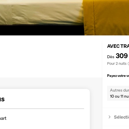
AVEC TR
309
Dès
Pour 2 nuits
Payez votre 
Autres dur
10 ou 11 nu
us
Sélecti
art