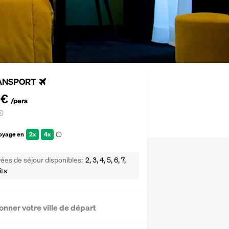
ANSPORT
 €
/pers
voyage en
2x
4x
ées de séjour disponibles
2, 3, 4, 5, 6, 7,
its
onner votre ville de départ