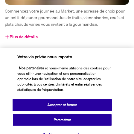
Commencez votre journée au Market, une adresse de choix pour 
un petit-déjeuner gourmand. Jus de fruits, viennoiseries, œufs et 
plats chauds variés vous invitent à la gourmandise.
Plus de détails
Activités & Lifestyle
Votre vie privée nous importe
Nos partenaires
et nous-même utilisons des cookies pour
vous offrir une navigation et une personnalisation
Ancré au bord d'une des plus belles plages du littoral marocain, le 
optimale lors de l'utilisation de notre site, adapter les
Sofitel Agadir Thalassa Sea & Spa 5* concentre tous les atouts 
publicités à vos centres d'intérêts et enfin réaliser des
statistiques de fréquentation.
pour faire de vos vacances sur la baie des Palmiers un moment 
d'exception.
Accepter et fermer
Au cœur d'un jardin au bord de l'océan, votre hôtel cinq étoiles met 
à votre disposition sa piscine ombragée donnant sur la plage 
Paramétrer
privée, ses installations sportives et son centre de 
thalassothérapie. À moins de deux kilomètres, le centre-ville 
Vérifier les disponibilités