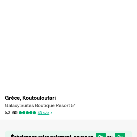
Grèce, Koutouloufari
Galaxy Suites Boutique Resort
5
*
5,0
43
avis
Échelonnez votre paiement, payez en
2x
ou
4x