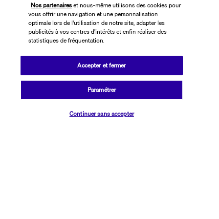
Nos partenaires
et nous-même utilisons des cookies pour
vous offrir une navigation et une personnalisation
optimale lors de l'utilisation de notre site, adapter les
publicités à vos centres d'intérêts et enfin réaliser des
statistiques de fréquentation.
Accepter et fermer
SUIVEZ-NOUS
Paramétrer
Vérifier les disponibilités
Continuer sans accepter
CONTACTEZ-NOUS
01 76 24 06 05
Réservations 7j/7 du lundi au vendredi de 10h à 20h. Le samedi et
dimanche de 10h à 19h
(Prix d'un appel local)