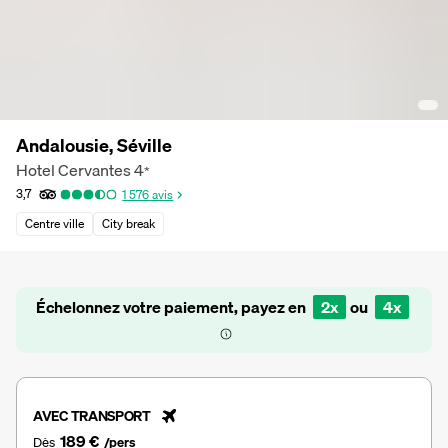
Andalousie, Séville
Hotel Cervantes
4
*
3,7
1 576
avis
Centre ville
City break
Échelonnez votre paiement, payez en
2x
ou
4x
AVEC TRANSPORT
189 €
Dès
/pers