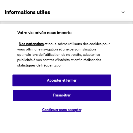
Informations utiles
Votre vie privée nous importe
Nos partenaires
et nous-même utilisons des cookies pour
Transavia Holidays
vous offrir une navigation et une personnalisation
optimale lors de l'utilisation de notre site, adapter les
Noté
4,4
/ 5
publicités à vos centres d'intérêts et enfin réaliser des
statistiques de fréquentation.
Accepter et fermer
Basé sur
2 617
avis
Paramétrer
Vérifier les disponibilités
Continuer sans accepter
Nos experts à votre écoute