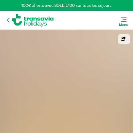
100€ offerts avec SOLEIL100 sur tous les séjours
Menu