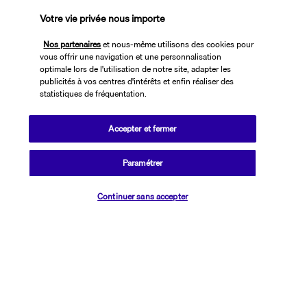
Réservations 7j/7 du lundi au vendredi de 10h à 20h. Le samedi et
Votre vie privée nous importe
dimanche de 10h à 19h
(Prix d'un appel local)
Nos partenaires
et nous-même utilisons des cookies pour
vous offrir une navigation et une personnalisation
optimale lors de l'utilisation de notre site, adapter les
Depuis l’étranger et les DROM-COM
publicités à vos centres d'intérêts et enfin réaliser des
+33 1 76 24 06 05
statistiques de fréquentation.
(Prix d’un appel international)
Référence produit : 48269
Accepter et fermer
Paramétrer
Vérifier les disponibilités
Continuer sans accepter
Que des avantages, chouette alors !
Un vol c'est bien, avec un hôtel c'est mieux !
Découvrez nos offres vol + hôtel et voyagez au meilleur prix