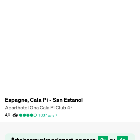
Espagne, Cala Pi - San Estanol
Aparthotel Ona Cala Pi Club
4
*
4,0
1 037
avis
Échelonnez votre paiement, payez en
2x
ou
4x