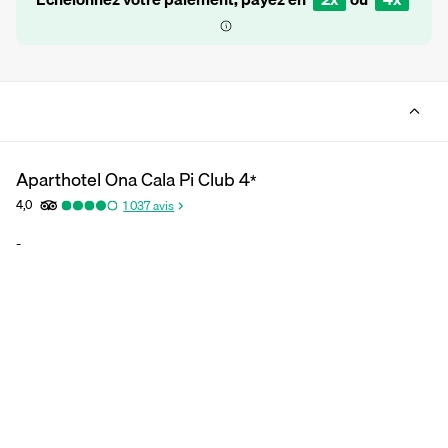
Aparthotel Ona Cala Pi Club
4
*
4,0
1 037
avis
-