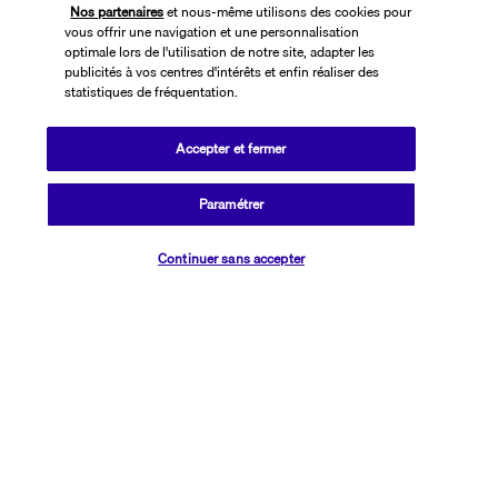
Nos partenaires
et nous-même utilisons des cookies pour
vous offrir une navigation et une personnalisation
optimale lors de l'utilisation de notre site, adapter les
publicités à vos centres d'intérêts et enfin réaliser des
statistiques de fréquentation.
Accepter et fermer
SUIVEZ-NOUS
Paramétrer
Vérifier les disponibilités
Continuer sans accepter
CONTACTEZ-NOUS
01 76 24 06 05
Réservations 7j/7 du lundi au vendredi de 10h à 20h. Le samedi et
dimanche de 10h à 19h
(Prix d'un appel local)