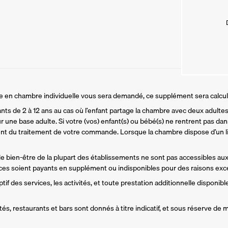
ire en chambre individuelle vous sera demandé, ce supplément sera calcu
ants de 2 à 12 ans au cas où l’enfant partage la chambre avec deux adultes.
r une base adulte. Si votre (vos) enfant(s) ou bébé(s) ne rentrent pas dans
t du traitement de votre commande. Lorsque la chambre dispose d’un li
 de bien-être de la plupart des établissements ne sont pas accessibles aux
es soient payants en supplément ou indisponibles pour des raisons exce
if des services, les activités, et toute prestation additionnelle disponible
és, restaurants et bars sont donnés à titre indicatif, et sous réserve de m