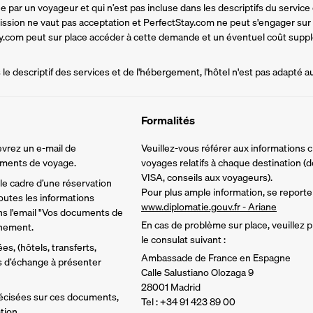
par un voyageur et qui n’est pas incluse dans les descriptifs du service d
mission ne vaut pas acceptation et PerfectStay.com ne peut s'engager sur
tay.com peut sur place accéder à cette demande et un éventuel coût supplé
e descriptif des services et de l'hébergement, l'hôtel n'est pas adapté a
Formalités
vrez un e-mail de 
Veuillez-vous référer aux informations 
cuments de voyage.
voyages relatifs à chaque destination (d
VISA, conseils aux voyageurs).
e cadre d’une réservation 
Pour plus ample information, se reporter
utes les informations 
www.diplomatie.gouv.fr - Ariane
ns l'email "Vos documents de 
En cas de problème sur place, veuillez
inement.
le consulat suivant :
s, (hôtels, transferts, 
Ambassade de France en Espagne
ns d’échange à présenter 
Calle Salustiano Olozaga 9
28001 Madrid
écisées sur ces documents, 
Tel : +34 91 423 89 00
tion.