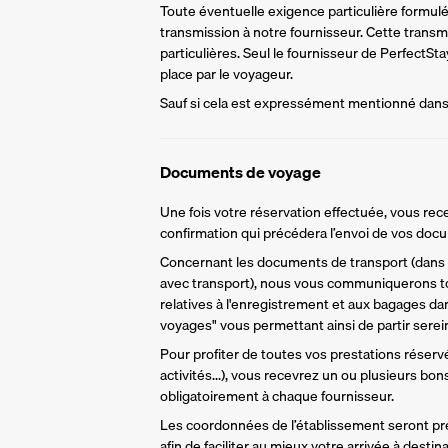
Toute éventuelle exigence particulière formulée 
transmission à notre fournisseur. Cette trans
particulières. Seul le fournisseur de PerfectS
place par le voyageur.
Sauf si cela est expressément mentionné dans l
Documents de voyage
Une fois votre réservation effectuée, vous rece
confirmation qui précédera l’envoi de vos do
Concernant les documents de transport (dans l
avec transport), nous vous communiquerons to
relatives à l'enregistrement et aux bagages da
voyages" vous permettant ainsi de partir sere
Pour profiter de toutes vos prestations réservée
activités...), vous recevrez un ou plusieurs bo
obligatoirement à chaque fournisseur.
Les coordonnées de l’établissement seront pr
afin de faciliter au mieux votre arrivée à destina