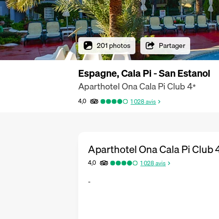
201 photos
Partager
Espagne, Cala Pi - San Estanol
Aparthotel Ona Cala Pi Club
4
*
4,0
1 028
avis
Aparthotel Ona Cala Pi Club
4,0
1 028
avis
-