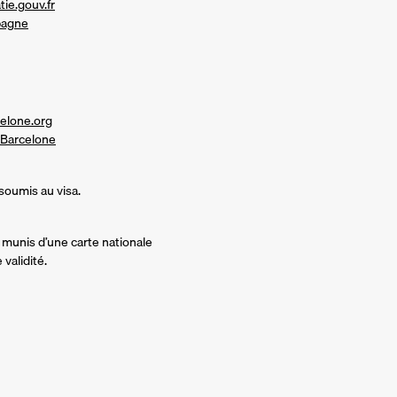
ie.gouv.fr
pagne
celone.org
 Barcelone
soumis au visa.
 munis d’une carte nationale
validité.