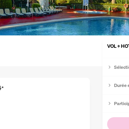
VOL + HO
Sélecti
Durée 
4
*
Partici