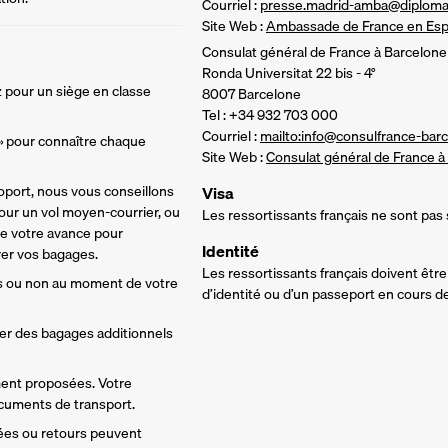
Courriel :
presse.madrid-amba@diplomat
Site Web :
Ambassade de France en Es
Consulat général de France à Barcelone
Ronda Universitat 22 bis - 4°
 pour un siège en classe 
8007 Barcelone
Tel : +34 932 703 000
Courriel :
mailto:info@consulfrance-bar
 » pour connaître chaque 
Site Web :
Consulat général de France à
oport, nous vous conseillons 
Visa
ur un vol moyen-courrier, ou 
Les ressortissants français ne sont pas 
de votre avance pour 
Identité
rer vos bagages. 
Les ressortissants français doivent être
s ou non au moment de votre 
d’identité ou d’un passeport en cours de 
ter des bagages additionnels 
ment proposées. Votre 
ocuments de transport.
vées ou retours peuvent 