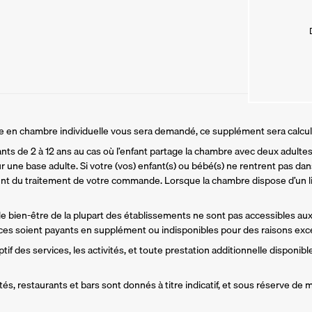
ire en chambre individuelle vous sera demandé, ce supplément sera calcu
ants de 2 à 12 ans au cas où l’enfant partage la chambre avec deux adultes.
r une base adulte. Si votre (vos) enfant(s) ou bébé(s) ne rentrent pas dans
t du traitement de votre commande. Lorsque la chambre dispose d’un li
 de bien-être de la plupart des établissements ne sont pas accessibles aux
es soient payants en supplément ou indisponibles pour des raisons exce
if des services, les activités, et toute prestation additionnelle disponible
és, restaurants et bars sont donnés à titre indicatif, et sous réserve de m