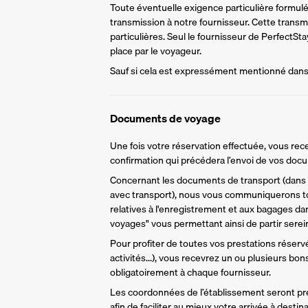
Toute éventuelle exigence particulière formulée 
transmission à notre fournisseur. Cette trans
particulières. Seul le fournisseur de PerfectS
place par le voyageur.
Sauf si cela est expressément mentionné dans l
Documents de voyage
Une fois votre réservation effectuée, vous rece
confirmation qui précédera l’envoi de vos do
Concernant les documents de transport (dans l
avec transport), nous vous communiquerons to
relatives à l'enregistrement et aux bagages da
voyages" vous permettant ainsi de partir sere
Pour profiter de toutes vos prestations réservée
activités...), vous recevrez un ou plusieurs bo
obligatoirement à chaque fournisseur.
Les coordonnées de l’établissement seront pr
afin de faciliter au mieux votre arrivée à destina