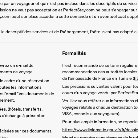
par un voyageur et qui n’est pas incluse dans les descriptifs du service d
mission ne vaut pas acceptation et PerfectStay.com ne peut s'engager sur
tay.com peut sur place accéder à cette demande et un éventuel coût supplé
e descriptif des services et de l'hébergement, l'hôtel n'est pas adapté a
Formalités
vrez un e-mail de 
Il est recommandé de se tenir régulière
cuments de voyage.
recommandations des autorités locales e
de l’ambassade de France en Tunisie (
ht
e cadre d’une réservation 
Les précisions suivantes valent pour tou
utes les informations 
cours d'un voyage vendu par PerfectSta
ns l'email "Vos documents de 
inement.
Veuillez vous référer aux informations 
voyages relatifs à chaque destination (d
s, (hôtels, transferts, 
VISA, conseils aux voyageurs).
ns d’échange à présenter 
Pour plus ample information, se reporter
https://www.diplomatie.gouv.fr/fr/doss
écisées sur ces documents, 
tion.
Merci de prendre connaissance de la ru