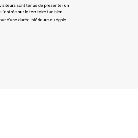
 visiteurs sont tenus de présenter un
l’entrée sur le territoire tunisien.
our d’une durée inférieure ou égale
Garantie Annulation 
Annulation sans justificatif ju