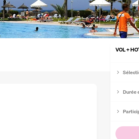
VOL + HO
Sélecti
Durée 
Partici