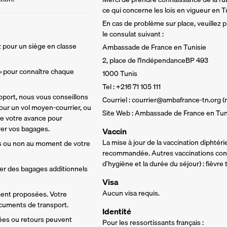
ce qui concerne les lois en vigueur en T
En cas de problème sur place, veuillez
le consulat suivant :
 pour un siège en classe 
Ambassade de France en Tunisie
2, place de l'IndépendanceBP 493
 » pour connaître chaque 
1000 Tunis
Tel : +216 71 105 111
oport, nous vous conseillons 
Courriel : courrier@ambafrance-tn.org 
ur un vol moyen-courrier, ou 
Site Web : Ambassade de France en Tun
de votre avance pour 
rer vos bagages. 
Vaccin
La mise à jour de la vaccination diphtér
s ou non au moment de votre 
recommandée. Autres vaccinations conse
d’hygiène et la durée du séjour) : fièvre 
ter des bagages additionnels 
Visa
Aucun visa requis.
ment proposées. Votre 
ocuments de transport.
Identité
vées ou retours peuvent 
Pour les ressortissants français :