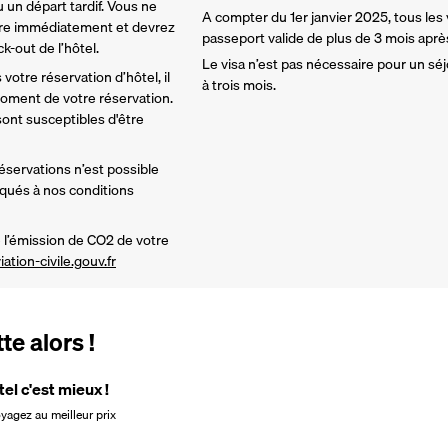
 un départ tardif. Vous ne 
A compter du 1er janvier 2025, tous les
re immédiatement et devrez 
passeport valide de plus de 3 mois après 
-out de l’hôtel. 
Le visa n’est pas nécessaire pour un séj
votre réservation d’hôtel, il 
à trois mois.
ment de votre réservation. 
nt susceptibles d'être 
réservations n’est possible 
iqués à nos conditions 
l’émission de CO2 de votre 
iation-civile.gouv.fr
e alors !
tel c'est mieux !
oyagez au meilleur prix