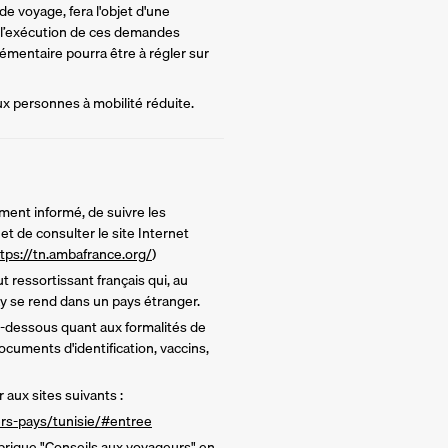
e voyage, fera l'objet d'une 
 l’exécution de ces demandes 
mentaire pourra être à régler sur 
ux personnes à mobilité réduite.
ment informé, de suivre les
t de consulter le site Internet
tps://tn.ambafrance.org/
)
t ressortissant français qui, au
y se rend dans un pays étranger.
ci-dessous quant aux formalités de
ocuments d'identification, vaccins,
 aux sites suivants :
iers-pays/tunisie/#entree
brique "Conseils aux voyageurs" en