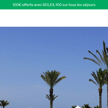
100€ offerts avec SOLEIL100 sur tous les séjours