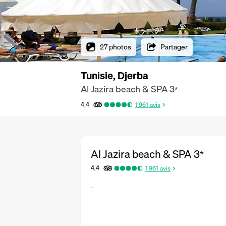
27 photos
Partager
Tunisie, Djerba
Al Jazira beach & SPA
3
*
4,4
1 961
avis
Al Jazira beach & SPA
3
*
4,4
1 961
avis
-