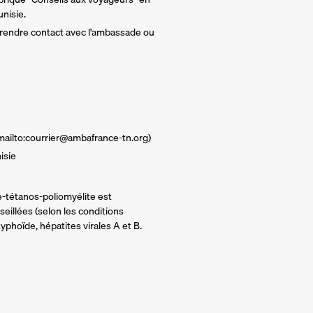
unisie.
 prendre contact avec l'ambassade ou
(mailto:courrier@ambafrance-tn.org)
isie
ie-tétanos-poliomyélite est
illées (selon les conditions
typhoïde, hépatites virales A et B.