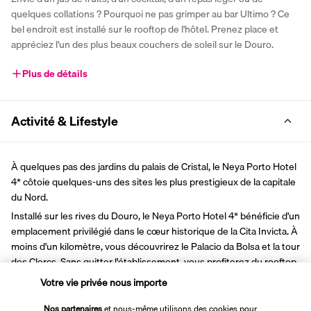
quelques collations ? Pourquoi ne pas grimper au bar Ultimo ? Ce 
bel endroit est installé sur le rooftop de l'hôtel. Prenez place et 
appréciez l'un des plus beaux couchers de soleil sur le Douro.
Plus de détails
Activité & Lifestyle
À quelques pas des jardins du palais de Cristal, le Neya Porto Hotel 
4* côtoie quelques-uns des sites les plus prestigieux de la capitale 
du Nord.
Installé sur les rives du Douro, le Neya Porto Hotel 4* bénéficie d'un 
emplacement privilégié dans le cœur historique de la Cita Invicta. À 
moins d'un kilomètre, vous découvrirez le Palacio da Bolsa et la tour 
des Clercs. Sans quitter l'établissement, vous profiterez du rooftop 
végétalisé où vous attend une magnifique vue panoramique sur la 
Votre vie privée nous importe
ville. Vous pourrez également prendre un peu de temps pour vous 
au centre de remise en forme comprenant un spa et un studio de 
Nos partenaires
et nous-même utilisons des cookies pour