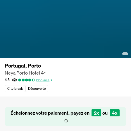
Portugal, Porto
Neya Porto Hotel
4
*
4,5
665
avis
City break
Découverte
Échelonnez votre paiement, payez en
2x
ou
4x