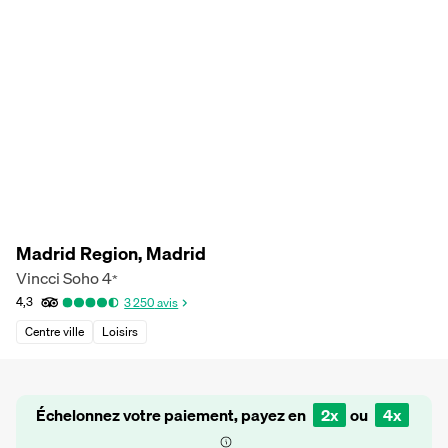
Madrid Region, Madrid
Vincci Soho
4
*
4,3
3 250
avis
Centre ville
Loisirs
Échelonnez votre paiement, payez en
2x
ou
4x