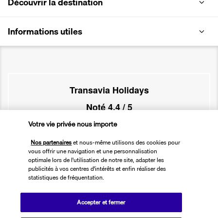
Découvrir la destination
Informations utiles
Transavia Holidays
Noté
4,4
/ 5
Votre vie privée nous importe
Nos partenaires
et nous-même utilisons des cookies pour
Basé sur
2 614
avis
vous offrir une navigation et une personnalisation
optimale lors de l'utilisation de notre site, adapter les
publicités à vos centres d'intérêts et enfin réaliser des
statistiques de fréquentation.
Accepter et fermer
Nos experts à votre écoute