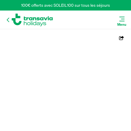
100€ offerts avec SOLEIL100 sur tous les séjours
Menu