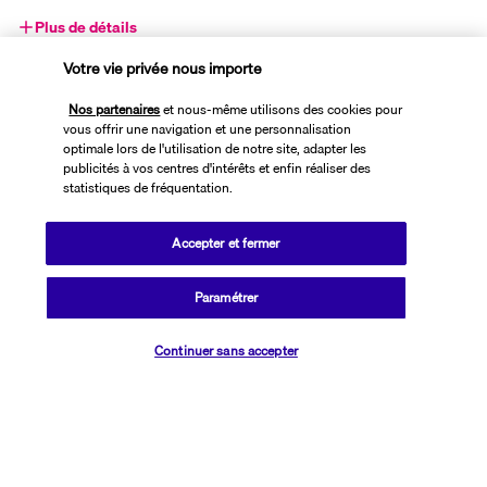
Plus de détails
Votre vie privée nous importe
Découvrir la destination
Nos partenaires
et nous-même utilisons des cookies pour
vous offrir une navigation et une personnalisation
optimale lors de l'utilisation de notre site, adapter les
Informations utiles
publicités à vos centres d'intérêts et enfin réaliser des
statistiques de fréquentation.
Accepter et fermer
Transavia Holidays
Paramétrer
Vérifier les disponibilités
Noté
4,4
/ 5
Continuer sans accepter
Basé sur
2 617
avis