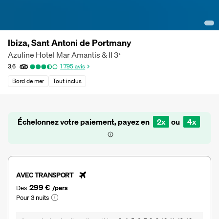
Ibiza, Sant Antoni de Portmany
Azuline Hotel Mar Amantis & II
3
*
3,6
1 795
avis
Bord de mer
Tout inclus
Échelonnez votre paiement, payez en
2x
ou
4x
AVEC TRANSPORT
299 €
Dès
/pers
Pour 3 nuits