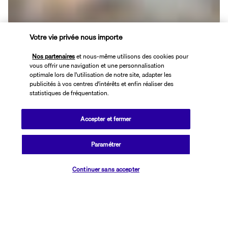
Votre vie privée nous importe
De bon matin, vous dirigerez vos pas vers le restaurant Royal pour 
son petit déjeuner riche et varié servi sous forme de buffet. À 
Nos partenaires
et nous-même utilisons des cookies pour
l'heure du déjeuner et du dîner, vous y reviendrez pour son vaste 
vous offrir une navigation et une personnalisation
choix de spécialités locales et internationales. Installez-vous face à 
optimale lors de l'utilisation de notre site, adapter les
la mer et laissez parler votre gourmandise.
publicités à vos centres d'intérêts et enfin réaliser des
statistiques de fréquentation.
Kalimera Pool Bar
Accepter et fermer
Paramétrer
Continuer sans accepter
Envie de déguster un rafraîchissement sans quitter la piscine ? Le 
Kalimera Pool Bar répond à vos souhaits en vous proposant une 
large sélection de boissons à volonté chaudes ou froides. Thé, café, 