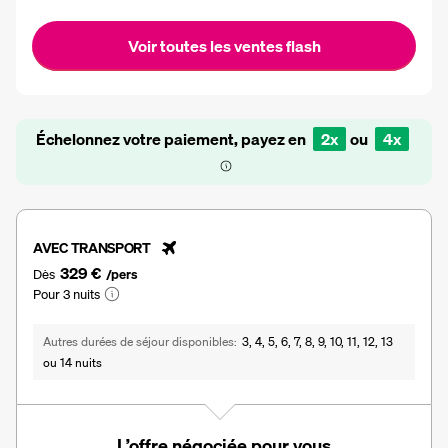
Voir toutes les ventes flash
Échelonnez votre paiement, payez en
2x
ou
4x
AVEC TRANSPORT
329 €
Dès
/pers
Pour 3 nuits
Autres durées de séjour disponibles
3, 4, 5, 6, 7, 8, 9, 10, 11, 12, 13
ou 14 nuits
L’offre négociée pour vous