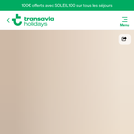
100€ offerts avec SOLEIL100 sur tous les séjours
Menu