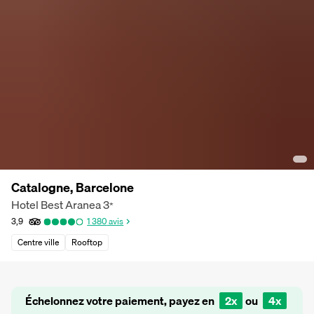
Catalogne, Barcelone
Hotel Best Aranea
3
*
3,9
1 380
avis
Centre ville
Rooftop
Échelonnez votre paiement, payez en
2x
ou
4x