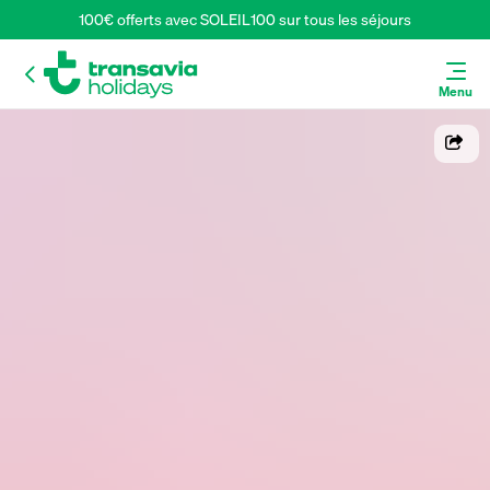
100€ offerts avec SOLEIL100 sur tous les séjours
Menu