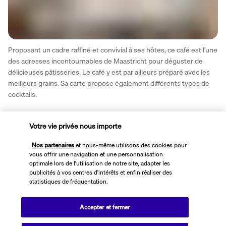
Proposant un cadre raffiné et convivial à ses hôtes, ce café est l'une 
des adresses incontournables de Maastricht pour déguster de 
délicieuses pâtisseries. Le café y est par ailleurs préparé avec les 
meilleurs grains. Sa carte propose également différents types de 
cocktails.
Plus de détails
Votre vie privée nous importe
Nos partenaires
et nous-même utilisons des cookies pour
Activité & Lifestyle
vous offrir une navigation et une personnalisation
optimale lors de l'utilisation de notre site, adapter les
publicités à vos centres d'intérêts et enfin réaliser des
statistiques de fréquentation.
L'hôtel Roemer 4* fait partie intégrante de l'histoire de la ville. Il 
appartient en effet à cet ensemble résidentiel où vivaient autrefois 
les riches commerçants de la ville.
Accepter et fermer