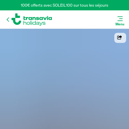
100€ offerts avec SOLEIL100 sur tous les séjours
Menu