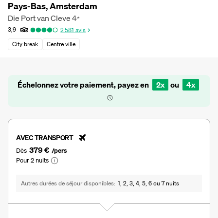
Pays-Bas, Amsterdam
Die Port van Cleve
4
*
3,9
2 581
avis
City break
Centre ville
Échelonnez votre paiement, payez en
2x
ou
4x
AVEC TRANSPORT
379 €
Dès
/pers
Pour 2 nuits
Autres durées de séjour disponibles
1, 2, 3, 4, 5, 6 ou 7 nuits