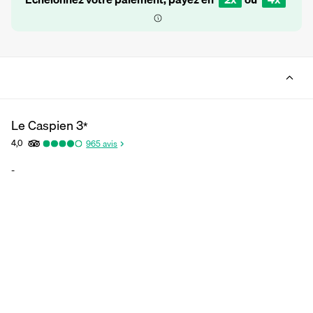
Le Caspien
3
*
4,0
965
avis
-