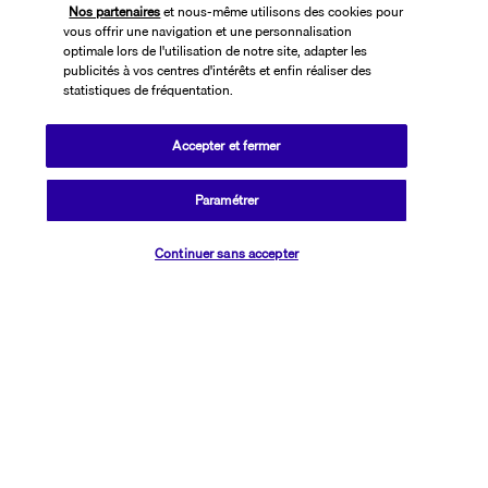
Nos partenaires
et nous-même utilisons des cookies pour
vous offrir une navigation et une personnalisation
optimale lors de l'utilisation de notre site, adapter les
publicités à vos centres d'intérêts et enfin réaliser des
statistiques de fréquentation.
Accepter et fermer
SUIVEZ-NOUS
Paramétrer
Vérifier les disponibilités
Continuer sans accepter
CONTACTEZ-NOUS
01 76 24 06 05
Réservations 7j/7 du lundi au vendredi de 10h à 20h. Le samedi et
dimanche de 10h à 19h
(Prix d'un appel local)