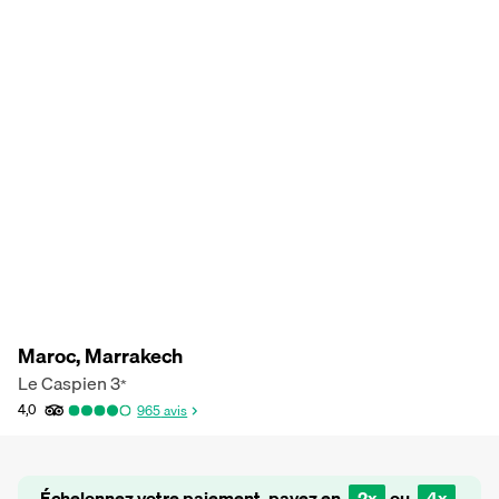
Maroc, Marrakech
Le Caspien
3
*
4,0
965
avis
Échelonnez votre paiement, payez en
2x
ou
4x