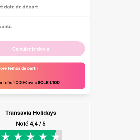
et date de départ
pants
Calculer le devis
core temps de partir
ert dès 1 000€ avec 
SOLEIL100
Transavia Holidays
Noté
4,4
/ 5