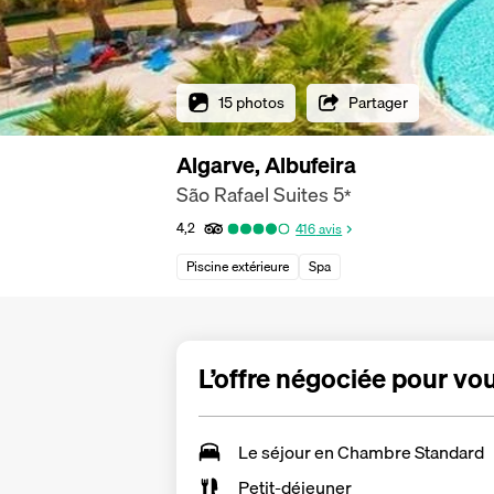
15 photos
Partager
Algarve, Albufeira
São Rafael Suites
5
*
4,2
416
avis
Piscine extérieure
Spa
L’offre négociée pour vo
Le séjour en Chambre Standard
Petit-déjeuner