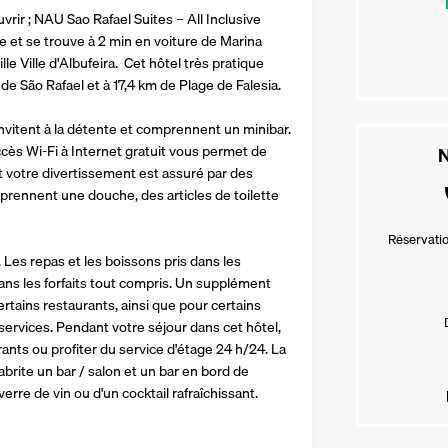
ir ; NAU Sao Rafael Suites – All Inclusive 
ge et se trouve à 2 min en voiture de Marina 
le Ville d'Albufeira.  Cet hôtel très pratique 
 de São Rafael et à 17,4 km de Plage de Falesia.
itent à la détente et comprennent un minibar. 
ès Wi-Fi à Internet gratuit vous permet de 
N
 votre divertissement est assuré par des 
mprennent une douche, des articles de toilette 
Réservatio
 Les repas et les boissons pris dans les 
ns les forfaits tout compris. Un supplément 
rtains restaurants, ainsi que pour certains 
services. Pendant votre séjour dans cet hôtel, 
ts ou profiter du service d'étage 24 h/24. La 
rite un bar / salon et un bar en bord de 
erre de vin ou d'un cocktail rafraîchissant.