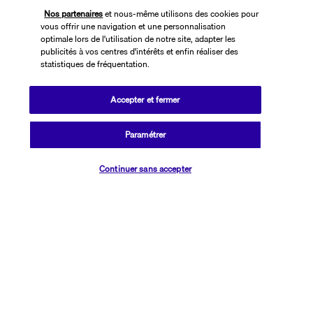
Nos partenaires
et nous-même utilisons des cookies pour
Informations utiles
vous offrir une navigation et une personnalisation
optimale lors de l'utilisation de notre site, adapter les
publicités à vos centres d'intérêts et enfin réaliser des
statistiques de fréquentation.
Accepter et fermer
Transavia Holidays
Paramétrer
Noté
4,4
/ 5
Vérifier les disponibilités
Continuer sans accepter
Basé sur
2 617
avis
Nos experts à votre écoute