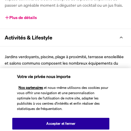
passer un agréable moment à déguster un cocktail ou un jus frais.
Plus de détails
Activités & Lifestyle
Jardins verdoyants, piscine, plage à proximité, terrasse ensoleillée 
et salons communs composent les nombreux équipements du 
Colonna Beach Hotel Marinella. Idéalement situé, il vous ouvre les 
portes d'une région remarquable.
Votre vie privée nous importe
Le matin, profitez d'une balade dans les jardins de l'hôtel, paisibles 
Nos partenaires
et nous-même utilisons des cookies pour
et ombragés. Vous vous dirigerez lentement vers la piscine où 
vous offrir une navigation et une personnalisation
vous pouvez vous baigner dans l'eau réchauffée par les rayons du 
optimale lors de l'utilisation de notre site, adapter les
soleil. Sur la terrasse, des transats sont disposés pour offrir de 
publicités à vos centres d'intérêts et enfin réaliser des
statistiques de fréquentation.
doux moments de relaxation. La plage sera ensuite votre 
destination privilégiée. Elle est accessible par un chemin dissimulé 
dans la végétation. Installé sur le sable blanc, vous serez bercé par 
Accepter et fermer
le clapotis des eaux placides du golfe de Marinella.