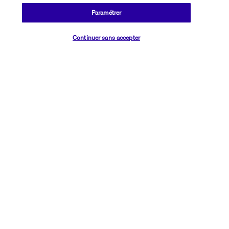
Paramétrer
Plus de détails
Vérifier les disponibilités
Continuer sans accepter
Découvrir la destination
Informations utiles
Transavia Holidays
Noté
4,4
/ 5
Basé sur
2 617
avis