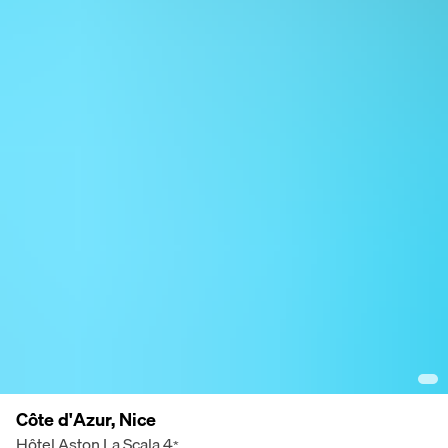
Côte d'Azur, Nice
Hôtel Aston La Scala
4
*