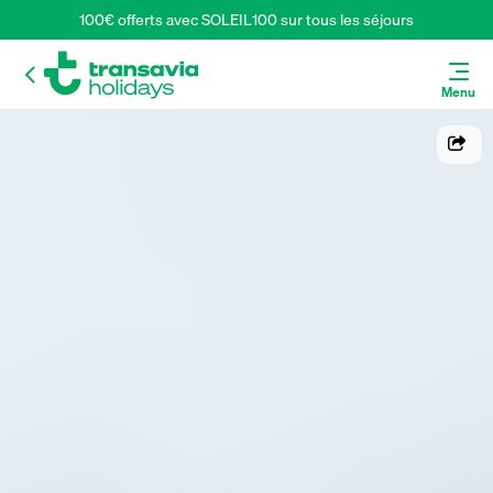
100€ offerts avec SOLEIL100 sur tous les séjours
Menu