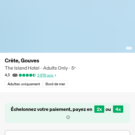
Crète, Gouves
The Island Hotel - Adults Only -
5
*
4,5
2 979
avis
Adultes uniquement
Bord de mer
Échelonnez votre paiement, payez en
2x
ou
4x