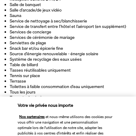
Salle de banquet
Salle d’arcade/de jeux vidéo
Sauna
Service de nettoyage à sec/blanchisserie
Service de transfert entre l’hôtel et l’aéroport (en supplément)
Services de concierge
Services de cérémonie de mariage
Serviettes de plage
Snack bar et/ou épicerie fine
Source d’énergie renouvelable - énergie solaire
Système de recyclage des eaux usées
Table de billard
Tasses réutilisables uniquement
Tennis sur place
Terrasse
Toilettes à faible consommation d’eau uniquement
Tous les jours
Transats de piscine
Transats de plage
Votre vie privée nous importe
Télévision dans les espaces communs
Vaisselle réutilisable uniquement
Nos partenaires
et nous-même utilisons des cookies pour
Vitrine pour les artistes locaux
vous offrir une navigation et une personnalisation
Volley-ball sur place
optimale lors de l'utilisation de notre site, adapter les
Épicerie
publicités à vos centres d'intérêts et enfin réaliser des