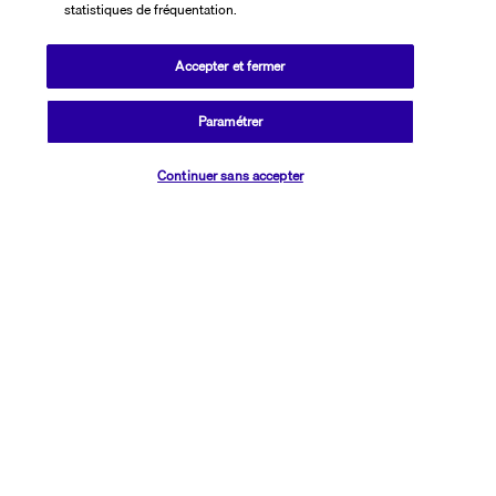
statistiques de fréquentation.
Découvrir la destination
Accepter et fermer
Informations utiles
Paramétrer
Vérifier les disponibilités
Continuer sans accepter
Transavia Holidays
Noté
4,4
/ 5
Basé sur
2 615
avis