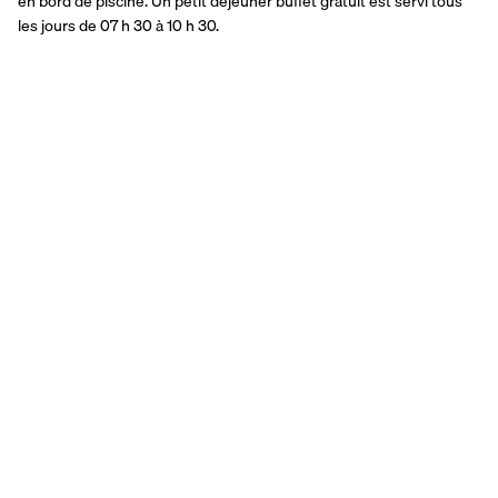
en bord de piscine. Un petit déjeuner buffet gratuit est servi tous 
les jours de 07 h 30 à 10 h 30.