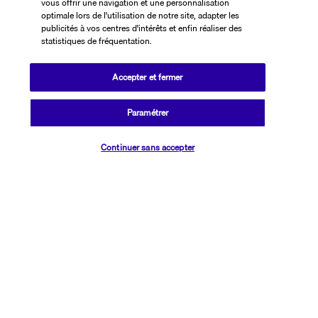
vous offrir une navigation et une personnalisation
+33 1 76 24 06 05
optimale lors de l'utilisation de notre site, adapter les
(Prix d’un appel international)
publicités à vos centres d'intérêts et enfin réaliser des
statistiques de fréquentation.
Référence produit : 51071
Accepter et fermer
Paramétrer
Vérifier les disponibilités
Continuer sans accepter
Que des avantages, chouette alors !
Un vol c'est bien, avec un hôtel c'est mieux !
Découvrez nos offres vol + hôtel et voyagez au meilleur prix