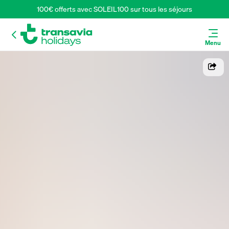
100€ offerts avec SOLEIL100 sur tous les séjours
Menu