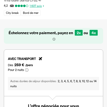
Vila Gale Santa Cruz
4
*
4,2
1 607
avis
City break
Bord de mer
Échelonnez votre paiement, payez en
2x
ou
4x
AVEC TRANSPORT
259 €
Dès
/pers
Pour 2 nuits
Autres durées de séjour disponibles
2, 3, 4, 5, 6, 7, 8, 9, 10, 12 ou 14
nuits
L’offre négociée pour vous