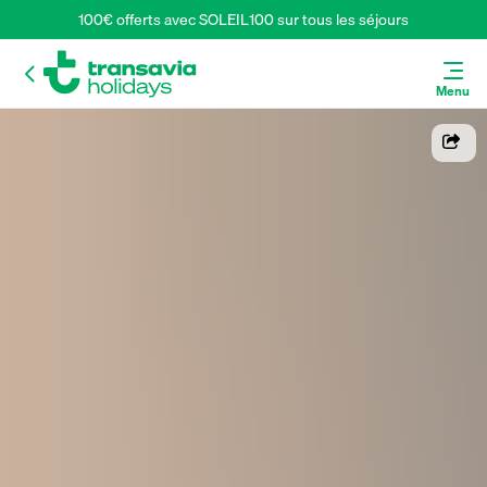
100€ offerts avec SOLEIL100 sur tous les séjours
Menu