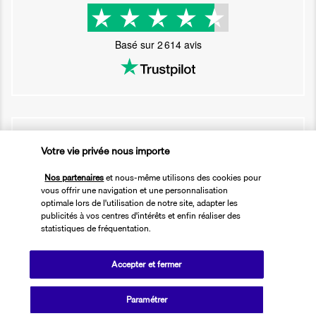
Basé sur
2 614
avis
Nos experts à votre écoute
Votre vie privée nous importe
01 76 24 06 05
Nos partenaires
et nous-même utilisons des cookies pour
vous offrir une navigation et une personnalisation
Réservations 7j/7 du lundi au vendredi de 10h à 20h. Le samedi et
optimale lors de l'utilisation de notre site, adapter les
dimanche de 10h à 19h
publicités à vos centres d'intérêts et enfin réaliser des
(Prix d'un appel local)
statistiques de fréquentation.
Depuis l’étranger et les DROM-COM
Accepter et fermer
+33 1 76 24 06 05
(Prix d’un appel international)
Paramétrer
Référence produit : 52362