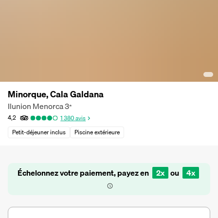
Minorque, Cala Galdana
Ilunion Menorca
3
*
4,2
1 380
avis
Petit-déjeuner inclus
Piscine extérieure
Échelonnez votre paiement, payez en
2x
ou
4x