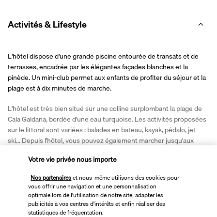
Activités & Lifestyle
L'hôtel dispose d'une grande piscine entourée de transats et de 
terrasses, encadrée par les élégantes façades blanches et la 
pinède. Un mini-club permet aux enfants de profiter du séjour et la 
plage est à dix minutes de marche.
L'hôtel est très bien situé sur une colline surplombant la plage de 
Cala Galdana, bordée d'une eau turquoise. Les activités proposées 
sur le littoral sont variées : balades en bateau, kayak, pédalo, jet-
ski... Depuis l'hôtel, vous pouvez également marcher jusqu'aux 
petites criques alentour, comme Cala Mitjana et Cala Macarella. Ne 
Votre vie privée nous importe
manquez pas de visiter Ciutadella de Menorca, avec sa vieille-ville 
et ses rues médiévales, à seulement 30 minutes de l'hôtel.
Nos partenaires
et nous-même utilisons des cookies pour
vous offrir une navigation et une personnalisation
Plus de détails
optimale lors de l'utilisation de notre site, adapter les
publicités à vos centres d'intérêts et enfin réaliser des
statistiques de fréquentation.