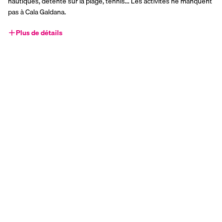
nautiques, détente sur la plage, tennis... Les activités ne manquent 
pas à Cala Galdana.
Plus de détails