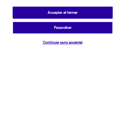
Découvrir la destination
Accepter et fermer
Informations utiles
Paramétrer
Vérifier les disponibilités
Continuer sans accepter
Transavia Holidays
Noté
4,4
/ 5
Basé sur
2 617
avis
Nos experts à votre écoute