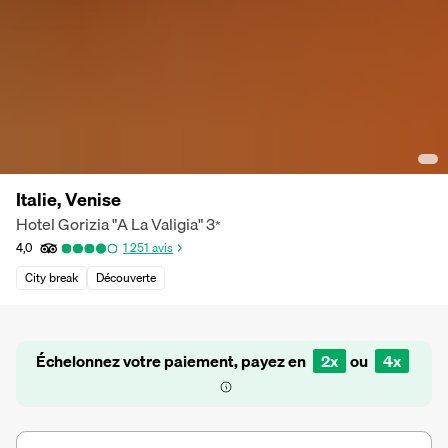
Italie, Venise
Hotel Gorizia "A La Valigia"
3
*
4,0
1 251
avis
City break
Découverte
Échelonnez votre paiement, payez en
2x
ou
4x