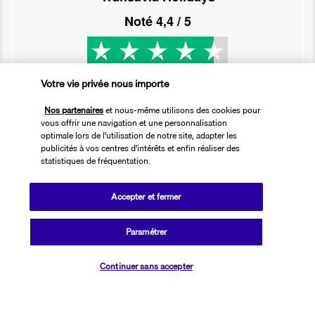
Noté
4,4
/ 5
Basé sur
2 617
avis
Votre vie privée nous importe
Nos partenaires
et nous-même utilisons des cookies pour
vous offrir une navigation et une personnalisation
optimale lors de l'utilisation de notre site, adapter les
publicités à vos centres d'intérêts et enfin réaliser des
statistiques de fréquentation.
Nos experts à votre écoute
01 76 24 06 05
Accepter et fermer
Paramétrer
Réservations 7j/7 du lundi au vendredi de 10h à 20h. Le samedi et
dimanche de 10h à 19h
Vérifier les disponibilités
(Prix d'un appel local)
Continuer sans accepter
Depuis l’étranger et les DROM-COM
+33 1 76 24 06 05