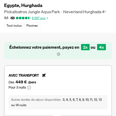
Egypte, Hurghada
Pickalbatros Jungle Aqua Park - Neverland Hurghada
4
*
4,6
8 397
avis
Tout inclus
Piscines
Échelonnez votre paiement, payez en
2x
ou
4x
AVEC TRANSPORT
449 €
Dès
/pers
Pour 3 nuits
Autres durées de séjour disponibles
3, 4, 5, 6, 7, 8, 9, 10, 11, 12, 13
ou 14 nuits