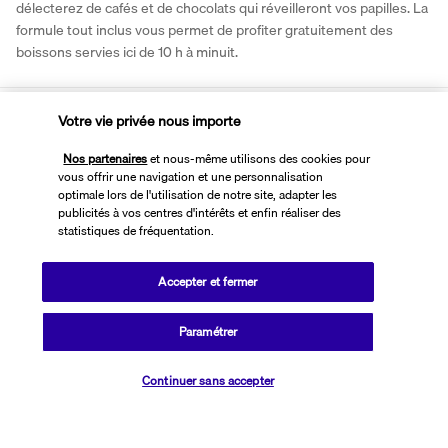
délecterez de cafés et de chocolats qui réveilleront vos papilles. La 
formule tout inclus vous permet de profiter gratuitement des 
boissons servies ici de 10 h à minuit.
Activités & Lifestyle
Votre vie privée nous importe
Nos partenaires
et nous-même utilisons des cookies pour
vous offrir une navigation et une personnalisation
32 piscines en tout, 35 toboggans géants, un spa et des 
optimale lors de l'utilisation de notre site, adapter les
équipements voués à la détente, ce lieu unique promet un séjour 
publicités à vos centres d'intérêts et enfin réaliser des
enchanteur pour les grands et les petits.
statistiques de fréquentation.
Débutez vos activités par les toboggans du parc aquatique qui 
Accepter et fermer
raviront toute la famille. Osez les plus hauts et partagez tous 
ensemble ces moments uniques. Plongez dans l'une des 
Paramétrer
nombreuses piscines du parc aquatique ou de l'hôtel et prélassez-
vous sur la terrasse ensoleillée. Pendant que les enfants sont bien 
Vérifier les disponibilités
encadrés dans le club qui leur est dédié, dirigez-vous vers le spa où 
Continuer sans accepter
sauna, bain à remous et hammam sont disponibles. Une fois 
reposé, partez explorer les environs.