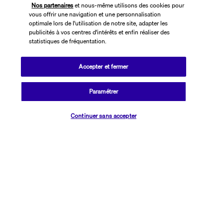
Nos partenaires
et nous-même utilisons des cookies pour
vous offrir une navigation et une personnalisation
optimale lors de l'utilisation de notre site, adapter les
publicités à vos centres d'intérêts et enfin réaliser des
statistiques de fréquentation.
Accepter et fermer
SUIVEZ-NOUS
Paramétrer
Vérifier les disponibilités
Continuer sans accepter
CONTACTEZ-NOUS
01 76 24 06 05
Réservations 7j/7 du lundi au vendredi de 10h à 20h. Le samedi et
dimanche de 10h à 19h
(Prix d'un appel local)