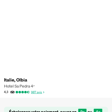
Italie, Olbia
Hotel Sa Pedra
4
*
4,3
987
avis
Échelonnez votre paiement, payez en
2x
ou
4x