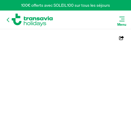
100€ offerts avec SOLEIL100 sur tous les séjours
Menu