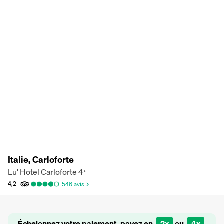
Italie, Carloforte
Lu' Hotel Carloforte
4
*
4,2
546
avis
Échelonnez votre paiement, payez en
2x
ou
4x