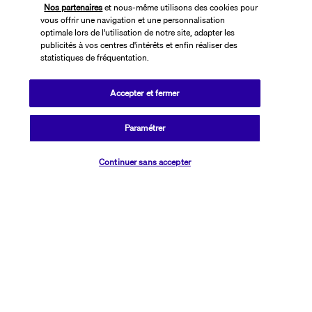
Nos partenaires
et nous-même utilisons des cookies pour
vous offrir une navigation et une personnalisation
optimale lors de l'utilisation de notre site, adapter les
publicités à vos centres d'intérêts et enfin réaliser des
statistiques de fréquentation.
Accepter et fermer
SUIVEZ-NOUS
Paramétrer
Vérifier les disponibilités
Continuer sans accepter
CONTACTEZ-NOUS
01 76 24 06 05
Réservations 7j/7 du lundi au vendredi de 10h à 20h. Le samedi et
dimanche de 10h à 19h
(Prix d'un appel local)