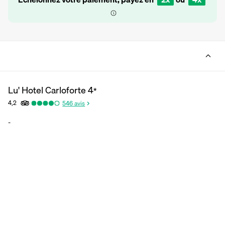
Lu' Hotel Carloforte
4
*
4,2
546
avis
-