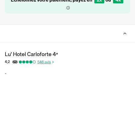
Lu' Hotel Carloforte
4
*
4,2
546
avis
-