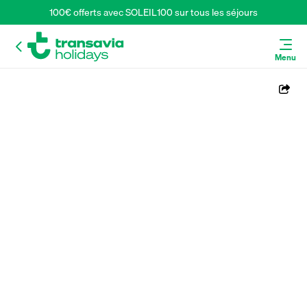
100€ offerts avec SOLEIL100 sur tous les séjours
Menu