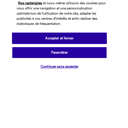
Nos partenaires
et nous-même utilisons des cookies pour
vous offrir une navigation et une personnalisation
optimale lors de l'utilisation de notre site, adapter les
publicités à vos centres d'intérêts et enfin réaliser des
statistiques de fréquentation.
Accepter et fermer
SUIVEZ-NOUS
Paramétrer
Vérifier les disponibilités
Continuer sans accepter
CONTACTEZ-NOUS
01 76 24 06 05
Réservations 7j/7 du lundi au vendredi de 10h à 20h. Le samedi et
dimanche de 10h à 19h
(Prix d'un appel local)