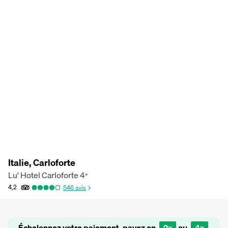
Italie, Carloforte
Lu' Hotel Carloforte
4
*
4,2
546
avis
Échelonnez votre paiement, payez en
2x
ou
4x