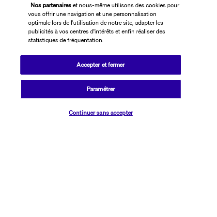
Nos partenaires
et nous-même utilisons des cookies pour
vous offrir une navigation et une personnalisation
optimale lors de l'utilisation de notre site, adapter les
publicités à vos centres d'intérêts et enfin réaliser des
statistiques de fréquentation.
Accepter et fermer
SUIVEZ-NOUS
Paramétrer
Vérifier les disponibilités
Continuer sans accepter
CONTACTEZ-NOUS
01 76 24 06 05
Réservations 7j/7 du lundi au vendredi de 10h à 20h. Le samedi et
dimanche de 10h à 19h
(Prix d'un appel local)