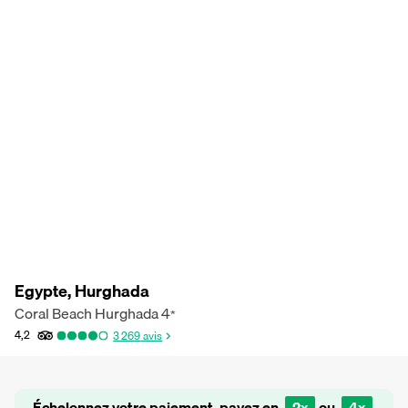
Egypte, Hurghada
Coral Beach Hurghada
4
*
4,2
3 269
avis
Échelonnez votre paiement, payez en
2x
ou
4x