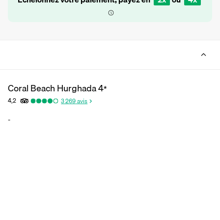
Coral Beach Hurghada
4
*
4,2
3 269
avis
-