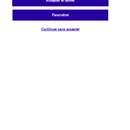
Accepter et fermer
Aquaventure World - Atlantis Hotel
Paramétrer
Kid's Club - "Atlantis Explorers Club"
Vérifier les disponibilités
Continuer sans accepter
Découvrir la destination
Informations utiles
Transavia Holidays
Noté
4,4
/ 5
Basé sur
2 614
avis