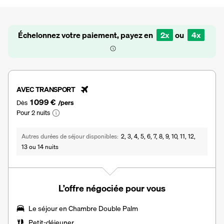
Échelonnez votre paiement, payez en
2x
ou
4x
AVEC TRANSPORT
1 099 €
Dès
/pers
Pour 2 nuits
Autres durées de séjour disponibles
2, 3, 4, 5, 6, 7, 8, 9, 10, 11, 12,
13 ou 14 nuits
L’offre négociée pour vous
Le séjour en
Chambre Double Palm
Petit-déjeuner